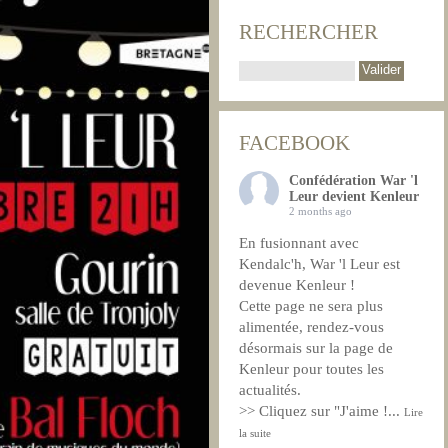
RECHERCHER
FACEBOOK
Confédération War 'l
Leur devient Kenleur
2 months ago
En fusionnant avec
Kendalc'h, War 'l Leur est
devenue Kenleur !
Cette page ne sera plus
alimentée, rendez-vous
désormais sur la page de
Kenleur pour toutes les
actualités.
>> Cliquez sur "J'aime !
...
Lire
la suite