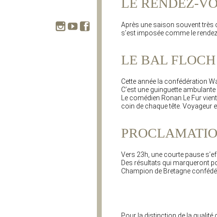
LE RENDEZ-V
Après une saison souvent très ch
s’est imposée comme le rendez-
LE BAL FLOCH
Cette année la confédération Wa
C’est une guinguette ambulante
Le comédien Ronan Le Fur vient 
coin de chaque tête. Voyageur et 
PROCLAMATIO
Vers 23h, une courte pause s’e
Des résultats qui marqueront pou
Champion de Bretagne confédér
Pour la distinction de la quali