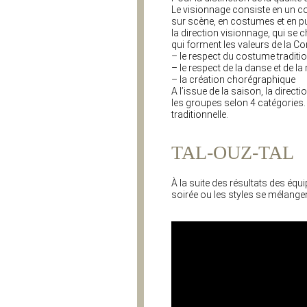
Le visionnage consiste en un co
sur scène, en costumes et en p
la direction visionnage, qui se
qui forment les valeurs de la Co
– le respect du costume traditi
– le respect de la danse et de l
– la création chorégraphique
A l’issue de la saison, la direct
les groupes selon 4 catégories.
traditionnelle.
TAL-OUZ-TAL
À la suite des résultats des équ
soirée ou les styles se mélangen