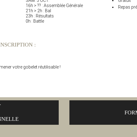
SAM. 5 OCT.
Gratuit
16h > ?? : Assemblée Générale
Repas pré
21h > 2h : Bal
23h : Résultats
0h : Battle
NSCRIPTION :
ner votre gobelet réutilisable !
T
FOR
NNELLE