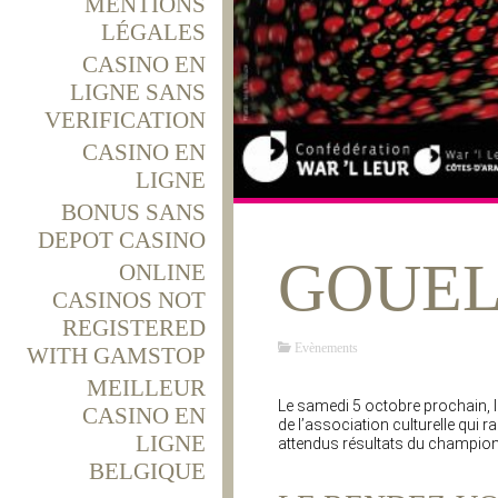
MENTIONS
LÉGALES
CASINO EN
LIGNE SANS
VERIFICATION
CASINO EN
LIGNE
BONUS SANS
DEPOT CASINO
GOUEL
ONLINE
CASINOS NOT
REGISTERED
Evènements
WITH GAMSTOP
MEILLEUR
Le samedi 5 octobre prochain, l
CASINO EN
de l’association culturelle qui 
LIGNE
attendus résultats du champion
BELGIQUE