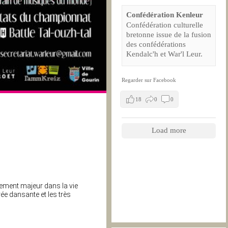
Confédération Kenleur
Confédération culturelle
bretonne issue de la fusion
des confédérations
Kendalc'h et War'l Leur.
Regarder sur Facebook
18
0
0
Load more
nement majeur dans la vie
ée dansante et les très