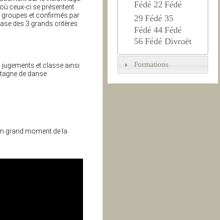
Fédé 22
Fédé
où ceux-ci se présentent
e groupes et confirmés par
29
Fédé 35
base des 3 grands critères
Fédé 44
Fédé
56
Fédé Divroët
Formations
es jugements et classe ainsi
retagne de danse
t un grand moment de la