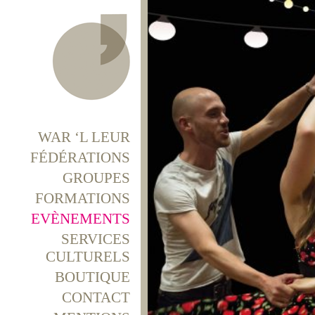
WAR ‘L LEUR
FÉDÉRATIONS
GROUPES
FORMATIONS
EVÈNEMENTS
SERVICES
CULTURELS
BOUTIQUE
CONTACT