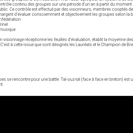
ntrôle continu des groupes sur une période d’un an à partir du moment 
ublic. Ce contrôle est effectué par des visionneurs, membres cooptés d
 chargent d’évaluer consciemment et objectivement les groupes selon la 
nfédération :
onnel
a musique
ion visionnage réceptionne les feuilles d’évaluation, établit la moyenne d
 C’est à cette issue que sont désignés les Lauréats et le Champion de B
ipes se rencontre pour une battle. Tal-ouz-tal (face à face en breton) es
t.