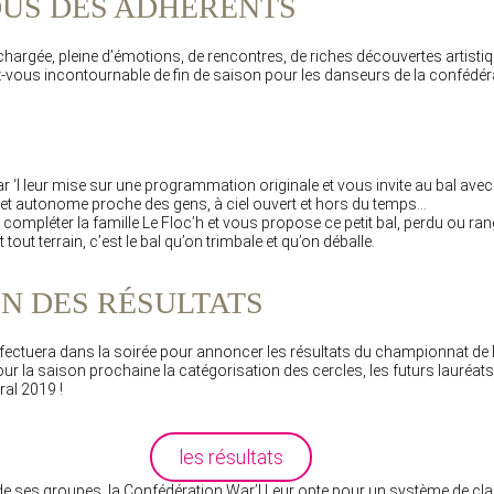
OUS DES ADHÉRENTS
argée, pleine d’émotions, de rencontres, de riches découvertes artistiqu
vous incontournable de fin de saison pour les danseurs de la confédér
r ‘l leur mise sur une programmation originale et vous invite au bal ave
 et autonome proche des gens, à ciel ouvert et hors du temps…
compléter la famille Le Floc’h et vous propose ce petit bal, perdu ou ra
tout terrain, c’est le bal qu’on trimbale et qu’on déballe.
N DES RÉSULTATS
ffectuera dans la soirée pour annoncer les résultats du championnat de
r la saison prochaine la catégorisation des cercles, les futurs lauréats 
al 2019 !
les résultats
té de ses groupes, la Confédération War’l Leur opte pour un système de cl