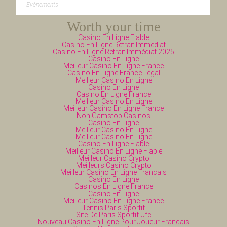
Evènements
Worth your time
Casino En Ligne Fiable
Casino En Ligne Retrait Immediat
Casino En Ligne Retrait Immédiat 2025
Casino En Ligne
Meilleur Casino En Ligne France
Casino En Ligne France Légal
Meilleur Casino En Ligne
Casino En Ligne
Casino En Ligne France
Meilleur Casino En Ligne
Meilleur Casino En Ligne France
Non Gamstop Casinos
Casino En Ligne
Meilleur Casino En Ligne
Meilleur Casino En Ligne
Casino En Ligne Fiable
Meilleur Casino En Ligne Fiable
Meilleur Casino Crypto
Meilleurs Casino Crypto
Meilleur Casino En Ligne Francais
Casino En Ligne
Casinos En Ligne France
Casino En Ligne
Meilleur Casino En Ligne France
Tennis Paris Sportif
Site De Paris Sportif Ufc
Nouveau Casino En Ligne Pour Joueur Francais