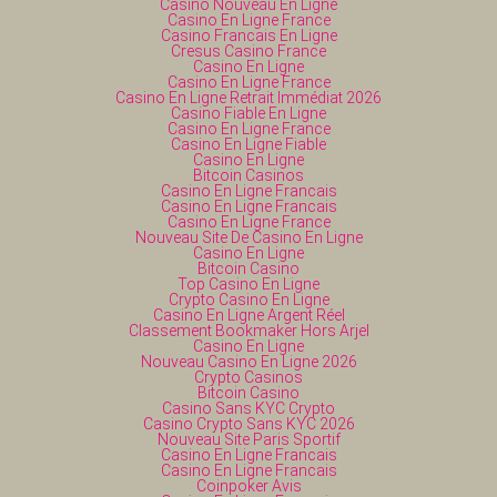
Casino Nouveau En Ligne
Casino En Ligne France
Casino Francais En Ligne
Cresus Casino France
Casino En Ligne
Casino En Ligne France
Casino En Ligne Retrait Immédiat 2026
Casino Fiable En Ligne
Casino En Ligne France
Casino En Ligne Fiable
Casino En Ligne
Bitcoin Casinos
Casino En Ligne Francais
Casino En Ligne Francais
Casino En Ligne France
Nouveau Site De Casino En Ligne
Casino En Ligne
Bitcoin Casino
Top Casino En Ligne
Crypto Casino En Ligne
Casino En Ligne Argent Réel
Classement Bookmaker Hors Arjel
Casino En Ligne
Nouveau Casino En Ligne 2026
Crypto Casinos
Bitcoin Casino
Casino Sans KYC Crypto
Casino Crypto Sans KYC 2026
Nouveau Site Paris Sportif
Casino En Ligne Francais
Casino En Ligne Francais
Coinpoker Avis