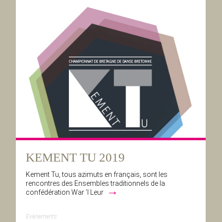
KEMENT TU 2019
Kement Tu, tous azimuts en français, sont les
rencontres des Ensembles traditionnels de la
→
confédération War ’l Leur
Evènements