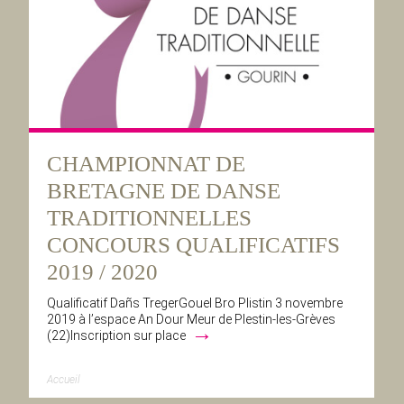
CHAMPIONNAT DE
BRETAGNE DE DANSE
TRADITIONNELLES
CONCOURS QUALIFICATIFS
2019 / 2020
Qualificatif Dañs TregerGouel Bro Plistin 3 novembre
2019 à l’espace An Dour Meur de Plestin-les-Grèves
→
(22)Inscription sur place
Accueil