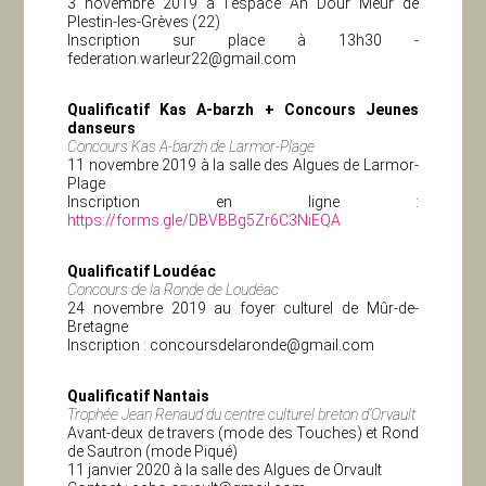
3 novembre 2019 à l’espace An Dour Meur de
Plestin-les-Grèves (22)
Inscription sur place à 13h30 -
federation.warleur22@gmail.com
Qualificatif Kas A-barzh
+ Concours Jeunes
danseurs
Concours Kas A-barzh de Larmor-Plage
11 novembre 2019 à la salle des Algues de Larmor-
Plage
Inscription en ligne :
https://forms.gle/DBVBBg5Zr6C3NiEQA
Qualificatif Loudéac
Concours de la Ronde de Loudéac
24 novembre 2019 au foyer culturel de Mûr-de-
Bretagne
Inscription :
concoursdelaronde@gmail.com
Qualificatif Nantais
Trophée Jean Renaud du centre culturel breton d’Orvault
Avant-deux de travers (mode des Touches) et Rond
de Sautron (mode Piqué)
11 janvier 2020 à la salle des Algues de Orvault