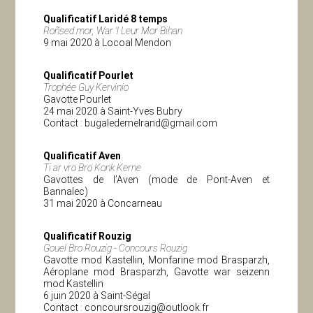
Qualificatif Laridé 8 temps
Roñsed mor, War ‘l Leur Mor Bihan
9 mai 2020 à Locoal Mendon
Qualificatif Pourlet
Trophée Guy Kervinio
Gavotte Pourlet
24 mai 2020 à Saint-Yves Bubry
Contact :
bugaledemelrand@gmail.com
Qualificatif Aven
Ti ar vro Bro Konk Kerne
Gavottes de l’Aven (mode de Pont-Aven et
Bannalec)
31 mai 2020 à Concarneau
Qualificatif Rouzig
Gouel Bro Rouzig - Concours Rouzig
Gavotte mod Kastellin, Monfarine mod Brasparzh,
Aéroplane mod Brasparzh, Gavotte war seizenn
mod Kastellin
6 juin 2020 à Saint-Ségal
Contact :
concoursrouzig@outlook.fr