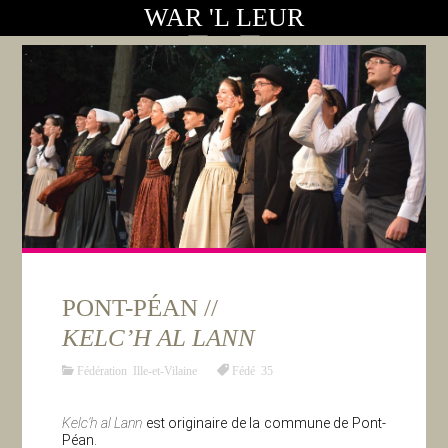
WAR 'L LEUR
PONT-PÉAN //
KELC’H AL LANN
Fédération Ille-et-Vilaine
Fédé 35
Kelc’h al Lann
est originaire de la commune de Pont-
Péan.