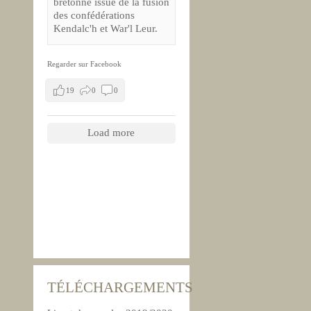
bretonne issue de la fusion
des confédérations
Kendalc'h et War'l Leur.
Regarder sur Facebook
19
0
0
Load more
TÉLÉCHARGEMENTS