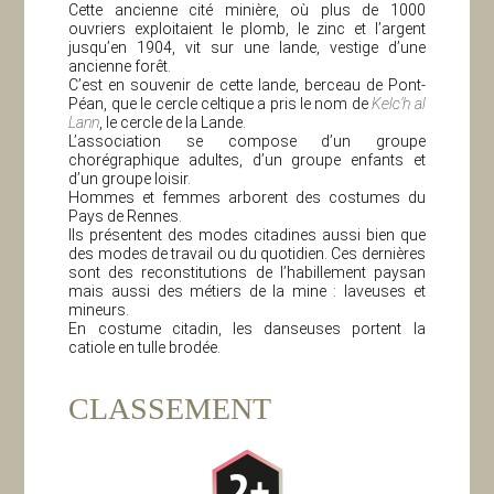
Cette ancienne cité minière, où plus de 1000
ouvriers exploitaient le plomb, le zinc et l’argent
jusqu’en 1904, vit sur une lande, vestige d’une
ancienne forêt.
C’est en souvenir de cette lande, berceau de Pont-
Péan, que le cercle celtique a pris le nom de
Kelc’h al
Lann
, le cercle de la Lande.
L’association se compose d’un groupe
chorégraphique adultes, d’un groupe enfants et
d’un groupe loisir.
Hommes et femmes arborent des costumes du
Pays de Rennes.
Ils présentent des modes citadines aussi bien que
des modes de travail ou du quotidien. Ces dernières
sont des reconstitutions de l’habillement paysan
mais aussi des métiers de la mine : laveuses et
mineurs.
En costume citadin, les danseuses portent la
catiole en tulle brodée.
CLASSEMENT