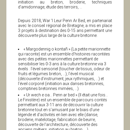
initiation au breton, broderie, techniques
d’amidonnage, étude des terroirs, …
Depuis 2018, War ‘l Leur Penn Ar Bed, en partenariat
avec le conseil régional de Bretagne, a mis en place
3 projets à destination des 0-15 ans permettant une
découverte plus large de la culture bretonne.
« Margodennig o kontañ » (La petite marionnette
qui raconte) est un ensemble d’histoires racontées
avec des petites marionnettes permettant de
sensibiliser les 0-3 ans à la culture bretonne via 3
éveils : l’éveil sensoriel (toucher de tissus, odeur de
fruits et légumes breton, …), l’éveil musical
(découverte d’instrument, jeux rythmiques, …) et
l’éveil corporel (initiation aux danses bretonnes,
comptines bretonnes mimées, …).
« Ur wech e oa… Penn ar bed » (Il était une fois…
Le Finistère) est un ensemble de parcours contés
permettant aux 3-11 ans de découvrir la culture
bretonne tout en s’amusant par le biais d’une
légende et d’activités en lien avec elle (danse,
broderie, matelotage, fabrication de beurre,
découverte de l’architecture, découverte des
anciens métiers, initiation au breton, …).