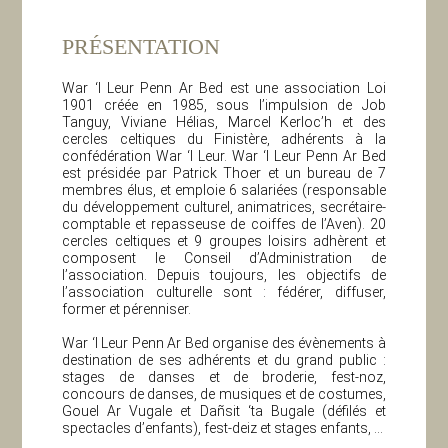
PRÉSENTATION
War ‘l Leur Penn Ar Bed est une association Loi
1901 créée en 1985, sous l’impulsion de Job
Tanguy, Viviane Hélias, Marcel Kerloc’h et des
cercles celtiques du Finistère, adhérents à la
confédération War ‘l Leur. War ‘l Leur Penn Ar Bed
est présidée par Patrick Thoer et un bureau de 7
membres élus, et emploie 6 salariées (responsable
du développement culturel, animatrices, secrétaire-
comptable et repasseuse de coiffes de l’Aven). 20
cercles celtiques et 9 groupes loisirs adhèrent et
composent le Conseil d’Administration de
l’association. Depuis toujours, les objectifs de
l’association culturelle sont : fédérer, diffuser,
former et pérenniser.
War ‘l Leur Penn Ar Bed organise des évènements à
destination de ses adhérents et du grand public :
stages de danses et de broderie, fest-noz,
concours de danses, de musiques et de costumes,
Gouel Ar Vugale et Dañsit ‘ta Bugale (défilés et
spectacles d’enfants), fest-deiz et stages enfants, …