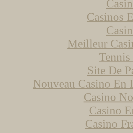
Casin
Casinos E
Casin
Meilleur Casi
Tennis 
Site De P
Nouveau Casino En L
Casino No
Casino E
Casino Fr