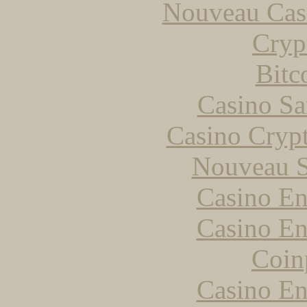
Nouveau Cas
Cryp
Bitc
Casino S
Casino Cryp
Nouveau Si
Casino En
Casino En
Coin
Casino En