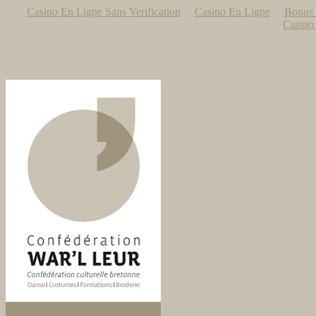
Casino En Ligne Sans Verification
Casino En Ligne
Bonus 
Casino