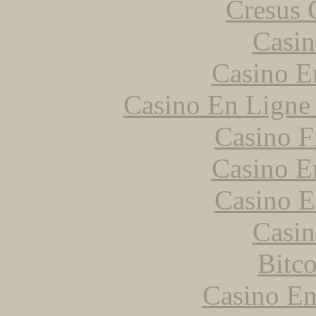
Cresus 
Casin
Casino E
Casino En Ligne 
Casino F
Casino E
Casino E
Casin
Bitc
Casino En