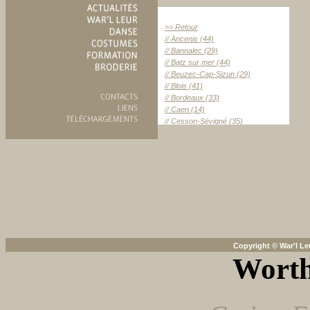
>> Retour
// Ancenis (44)
// Bannalec (29)
// Batz sur mer (44)
// Beuzec-Cap-Sizun (29)
// Blois (41)
// Bordeaux (33)
// Caen (14)
// Cesson-Sévigné (35)
// Chartres de Bretagne (35)
// Clermont-Ferrand (63)
// Clisson (44)
// Combrit (29)
// Concarneau (29)
// Crozon (29)
// Elliant (29)
// Equeurdreville (50)
// La Forêt-Fouesnant (29)
// Fouesnant (29)
Copyright © War'l Leu
// Goussainville (95)
Worth
// Guérande (44)
// La Baule (44)
// Landrévarzec (29)
// Languidic (56)
// Larmor-Plage (56)