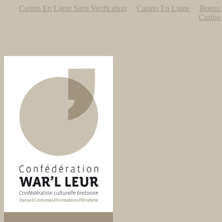
Casino En Ligne Sans Verification
Casino En Ligne
Bonus 
Casino