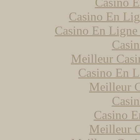
Casino E
// Le Croisic (44)
// Le Croisty (56)
Casino En Lig
// L'hermitage (35)
// Lille (59)
// Locoal Mendon (56)
Casino En Ligne 
// Lorient - Armor Argoat (56)
// Lorient - Bugale an Oriant (56)
// Lorient - Brizeux (56)
Casin
// Malestroit (56)
// Melrand (56)
Meilleur Casi
// Nantes (44)
// Noyalo et communes
environnantes (56)
Casino En L
// Orléans (45)
// Pays d'Iroise (29)
// Perros-guirec (22)
Meilleur 
// Plérin (22)
// Plœmel (56)
Casin
// Ploemeur (56)
// Pont-l’Abbé (29)
// Pont-Péan (35)
Casino E
// Québriac (35)
// Querrien (29)
// Quimper Danserien Kemper (29)
Meilleur 
// Quimper Moulin Vert (29)
// Quimperlé (29)
// Riec-sur-Bélon (29)