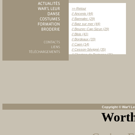
>> Retour
// Ancenis (44)
// Bannalec (29)
// Batz sur mer (44)
// Beuzec-Cap-Sizun (29)
// Blois (41)
// Bordeaux (33)
// Caen (14)
// Cesson-Sévigné (35)
// Chartres de Bretagne (35)
// Clermont-Ferrand (63)
// Clisson (44)
// Combrit (29)
// Concarneau (29)
// Crozon (29)
// Elliant (29)
// Equeurdreville (50)
// La Forêt-Fouesnant (29)
// Fouesnant (29)
// Goussainville (95)
Copyright © War'l Leu
// Guérande (44)
Worth
// La Baule (44)
// Landrévarzec (29)
// Languidic (56)
// Larmor-Plage (56)