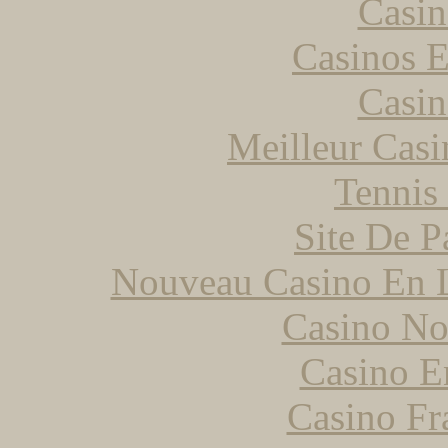
Casin
Casinos E
Casin
Meilleur Casi
Tennis 
Site De P
Nouveau Casino En L
Casino No
Casino E
Casino Fr