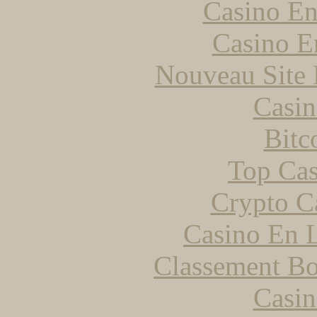
Casino En
Casino E
Nouveau Site 
Casin
Bitc
Top Cas
Crypto C
Casino En L
Classement Bo
Casin