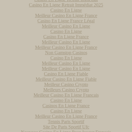
sty (56)
Casino En Ligne Retrait Immédiat 2025
itage (35)
Casino En Ligne
9)
Meilleur Casino En Ligne France
 Mendon (56)
Casino En Ligne France Légal
t - Armor Argoat (56)
Meilleur Casino En Ligne
 - Bugale an Oriant (56)
Casino En Ligne
 - Brizeux (56)
Casino En Ligne France
oit (56)
Meilleur Casino En Ligne
d (56)
 (44)
Meilleur Casino En Ligne France
o et communes
Non Gamstop Casinos
ntes (56)
Casino En Ligne
s (45)
Meilleur Casino En Ligne
Iroise (29)
Meilleur Casino En Ligne
-guirec (22)
Casino En Ligne Fiable
(22)
Meilleur Casino En Ligne Fiable
 (56)
Meilleur Casino Crypto
ur (56)
Meilleurs Casino Crypto
Abbé (29)
Meilleur Casino En Ligne Francais
éan (35)
Casino En Ligne
ac (35)
Casinos En Ligne France
en (29)
Casino En Ligne
er Danserien Kemper (29)
Meilleur Casino En Ligne France
r Moulin Vert (29)
Tennis Paris Sportif
rlé (29)
Site De Paris Sportif Ufc
ur-Bélon (29)
André-des-Eaux (44)