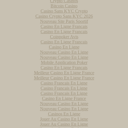
Crypto Casinos
Bitcoin Casino
Casino Sans KYC Crypto
Casino Crypto Sans KYC 2026
Nouveau Site Paris Sportif
Casino En Ligne Francais
Casino En Ligne Francais
Coinpoker Avis
Casino En Ligne Francais
Casino En Ligne
Nouveau Casino En Ligne
Nouveau Casino En Ligne
Mobile Application Poker
Casino En Ligne Francais
Meilleur Casino En Ligne France
Meilleur Casino En Ligne France
Casino Francais En Ligne
Casino Francais En Ligne
Casino Francais En Ligne
Casino En Ligne France
Nouveau Casino En Ligne
Nouveau Casino En Ligne
Casinos En Ligne
Jouer Au Casino En Ligne
Jouer Au Casino En Ligne