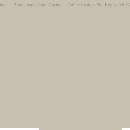
igne
Bonus Sans Depot Casino
Online Casinos Not Registered W