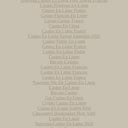
Nouveau Casino En Ligne Pour Joueur Francais
Cast-Le-Guildo (22)
Casino Nouveau En Ligne
Grégoire (35)
Casino En Ligne France
Malo (35)
Casino Francais En Ligne
 (56)
Cresus Casino France
ur-seiche (35)
Casino En Ligne
Casino En Ligne France
Casino En Ligne Retrait Immédiat 2026
Casino Fiable En Ligne
Casino En Ligne France
Casino En Ligne Fiable
Casino En Ligne
Bitcoin Casinos
Casino En Ligne Francais
Casino En Ligne Francais
Casino En Ligne France
Nouveau Site De Casino En Ligne
Casino En Ligne
Bitcoin Casino
Top Casino En Ligne
Crypto Casino En Ligne
Casino En Ligne Argent Réel
Classement Bookmaker Hors Arjel
Casino En Ligne
Nouveau Casino En Ligne 2026