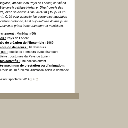
anguidic, au coeur du Pays de Lorient, est né en
 le cercle celtique Kerlen er Bleu ( cercle des
urs) avec sa devise ATAO ARAOK ( toujours en
nt). Créé pour associer les personnes attachées
 culture bretonne, il est aujourd'hui à 45 ans jeune
dynamique grâce à ses danseurs et musiciens.
artement :
Morbihan (56)
oir :
Pays de Lorient
ée de création de l’Ensemble :
1969
bre de danseurs :
16 danseurs
ique :
couple de sonneurs et/ou chanteurs
iaire :
costumes du Pays de Lorient
res activités :
une section enfant.
ée maximum de prestation ou d’animation :
ctacle de 10 à 20 mn. Animation selon la demande
ossier spectacle 2014
1
et
2