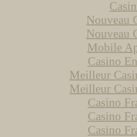
Casin
Nouveau C
Nouveau C
Mobile Ap
Casino En
Meilleur Casi
Meilleur Casi
Casino Fr
Casino Fr
Casino Fr