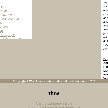
r
Kan
bre
s (44)
aut
ec (29)
La 
ur mer (44)
de 
c-Cap-Sizun (29)
n’e
41)
cho
ux (33)
tra
14)
gro
n-Sévigné (35)
diff
es de Bretagne (35)
au 
nt-Ferrand (63)
Clas
 (44)
ren
t (29)
neau (29)
Dép
 (29)
Ann
(29)
Nom
reville (50)
Mus
êt-Fouesnant (29)
Nom
ant (29)
Ves
inville (95)
Copyright © War'l Leur - confédération culturelle bretonne - 2010
Bret
de (44)
et 
le (44)
Ban
time
varzec (29)
Autr
ic (56)
Dur
-Plage (56)
Pre
Casino En Ligne Fiable
sic (44)
Ani
Casino En Ligne Retrait Immediat