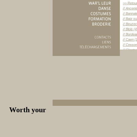
>> Retou
// Anceni
// Bannal
// Batz s
// Beuze
// Blois (
// Bordea
// Caen (
// Cesso
// Chartr
// Clermo
// Clisson
// Combri
// Concar
// Crozon
// Elliant 
// Equeurd
// La For
// Fouesn
// Goussa
// Guéran
Worth your
// La Bau
// Landré
// Languid
// Larmor
// Le Croi