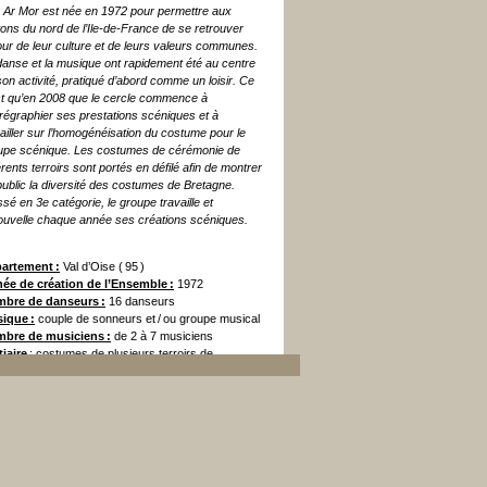
 Ar Mor est née en 1972 pour permettre aux
tons du nord de l’Ile-de-France de se retrouver
our de leur culture et de leurs valeurs communes.
danse et la musique ont rapidement été au centre
son activité, pratiqué d’abord comme un loisir. Ce
st qu’en 2008 que le cercle commence à
régraphier ses prestations scéniques et à
vailler sur l’homogénéisation du costume pour le
upe scénique. Les costumes de cérémonie de
érents terroirs sont portés en défilé afin de montrer
public la diversité des costumes de Bretagne.
sé en 3e catégorie, le groupe travaille et
ouvelle chaque année ses créations scéniques.
artement :
Val d’Oise ( 95 )
ée de création de l’Ensemble :
1972
bre de danseurs :
16 danseurs
ique :
couple de sonneurs et / ou groupe musical
bre de musiciens :
de 2 à 7 musiciens
tiaire
: costumes de plusieurs terroirs de
agne de la période 1930 à 1950 ( pour les défilés )
un costume homme et femme de travail de
nalec 1900 pour la scène.
e activité :
un groupe de couturières
ée maximum de prestation ou d’animation :
station de 30 minutes
mation suivant la demande