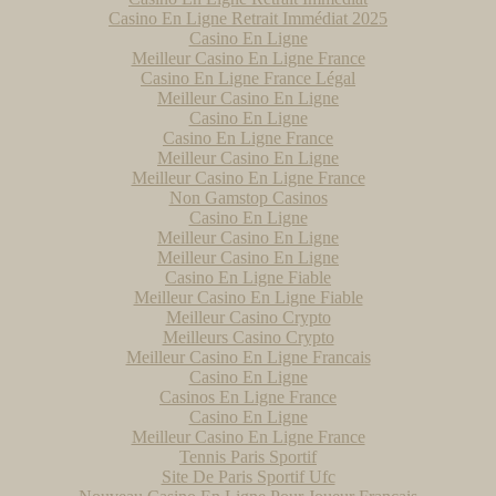
sty (56)
Pal
Casino En Ligne Retrait Immédiat 2025
itage (35)
Lau
Casino En Ligne
Rep
9)
Meilleur Casino En Ligne France
int
 Mendon (56)
Casino En Ligne France Légal
Irl
t - Armor Argoat (56)
Fest
Meilleur Casino En Ligne
 - Bugale an Oriant (56)
Sit
Casino En Ligne
 - Brizeux (56)
Fac
Casino En Ligne France
oit (56)
Con
Meilleur Casino En Ligne
d (56)
 (44)
Meilleur Casino En Ligne France
- D
o et communes
Non Gamstop Casinos
ntes (56)
Casino En Ligne
s (45)
Meilleur Casino En Ligne
Iroise (29)
Meilleur Casino En Ligne
-guirec (22)
Casino En Ligne Fiable
(22)
Meilleur Casino En Ligne Fiable
 (56)
Meilleur Casino Crypto
ur (56)
Meilleurs Casino Crypto
Abbé (29)
Meilleur Casino En Ligne Francais
éan (35)
Casino En Ligne
ac (35)
Casinos En Ligne France
en (29)
Casino En Ligne
er Danserien Kemper (29)
Meilleur Casino En Ligne France
r Moulin Vert (29)
Tennis Paris Sportif
rlé (29)
Site De Paris Sportif Ufc
ur-Bélon (29)
André-des-Eaux (44)