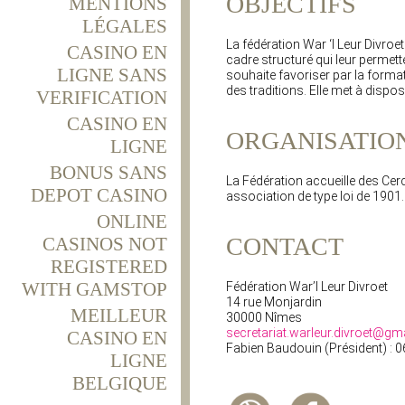
OBJECTIFS
MENTIONS
LÉGALES
La fédération War ‘l Leur Divroet
CASINO EN
cadre structuré qui leur permett
LIGNE SANS
souhaite favoriser par la formati
des traditions. Elle met à disp
VERIFICATION
CASINO EN
ORGANISATIO
LIGNE
BONUS SANS
La Fédération accueille des Cerc
DEPOT CASINO
association de type loi de 1901
ONLINE
CONTACT
CASINOS NOT
REGISTERED
WITH GAMSTOP
Fédération War’l Leur Divroet
14 rue Monjardin
MEILLEUR
30000 Nîmes
secretariat.warleur.divroet@gm
CASINO EN
Fabien Baudouin (Président) : 0
LIGNE
BELGIQUE