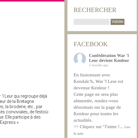
RECHERCHER
FACEBOOK
Confédération War 'l
Leur devient Kenleur
3 months ago
En fusionnant avec
Kendalc'h, War 'l Leur est
devenue Kenleur !
Cette page ne sera plus
‘l Leur qui regroupe déjà
alimentée, rendez-vous
eur de la Bretagne.
 la broderie, etc., par
désormais sur la page de
tés conviviales, de festoù-
Kenleur pour toutes les
e. Elle participe à des
actualités.
 Express ».
>> Cliquez sur "J'aime !
...
Lire
la suite