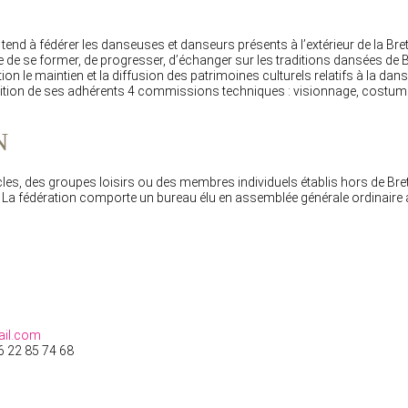
 tend à fédérer les danseuses et danseurs présents à l’extérieur de la Bret
e de se former, de progresser, d’échanger sur les traditions dansées de 
on le maintien et la diffusion des patrimoines culturels relatifs à la dan
osition de ses adhérents 4 commissions techniques : visionnage, costum
N
les, des groupes loisirs ou des membres individuels établis hors de Bret
. La fédération comporte un bureau élu en assemblée générale ordinaire 
ail.com
6 22 85 74 68