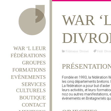
WAR ‘
DIVRO
WAR ‘L LEUR
Fédération Divroet
Fédé Divro
FÉDÉRATIONS
GROUPES
PRÉSENTATIO
FORMATIONS
EVÈNEMENTS
Fondée en 1993, la fédération W
les cinq départements bretons. El
SERVICES
La fédération a pour but d’aider
CULTURELS
leurs activités, et leurs format
noz ou autres manifestations, et 
BOUTIQUE
événements en Bretagne tels que 
CONTACT