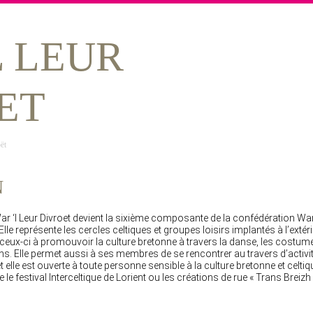
L LEUR
ET
ët
N
ar ‘l Leur Divroet devient la sixième composante de la confédération War 
le représente les cercles celtiques et groupes loisirs implantés à l’extéri
 ceux-ci à promouvoir la culture bretonne à travers la danse, les costumes,
ions. Elle permet aussi à ses membres de se rencontrer au travers d’activi
elle est ouverte à toute personne sensible à la culture bretonne et celtiqu
le festival Interceltique de Lorient ou les créations de rue « Trans Breizh