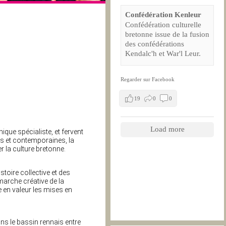
Confédération Kenleur
Confédération culturelle
bretonne issue de la fusion
des confédérations
Kendalc'h et War'l Leur.
Regarder sur Facebook
19
0
0
Load more
ue spécialiste, et fervent
es et contemporaines, la
r la culture bretonne.
toire collective et des
marche créative de la
e en valeur les mises en
ns le bassin rennais entre