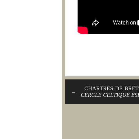
CHARTRES-DE-BRET
←
CERCLE CELTIQUE E