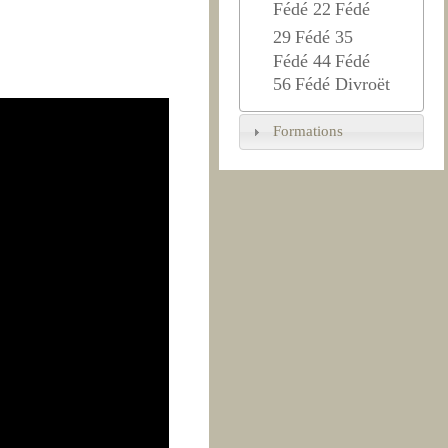
Fédé 22
Fédé
29
Fédé 35
Fédé 44
Fédé
56
Fédé Divroët
Formations