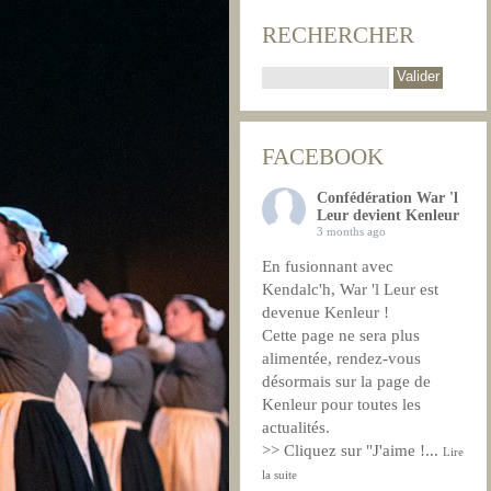
RECHERCHER
FACEBOOK
Confédération War 'l
Leur devient Kenleur
3 months ago
En fusionnant avec
Kendalc'h, War 'l Leur est
devenue Kenleur !
Cette page ne sera plus
alimentée, rendez-vous
désormais sur la page de
Kenleur pour toutes les
actualités.
>> Cliquez sur "J'aime !
...
Lire
la suite