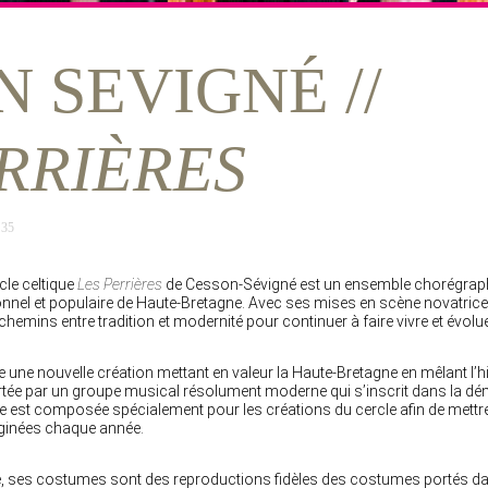
 SEVIGNÉ //
RRIÈRES
 35
cle celtique
Les Perrières
de Cesson-Sévigné est un ensemble chorégraphiq
onnel et populaire de Haute-Bretagne. Avec ses mises en scène novatric
chemins entre tradition et modernité pour continuer à faire vivre et évolue
une nouvelle création mettant en valeur la Haute-Bretagne en mêlant l’his
portée par un groupe musical résolument moderne qui s’inscrit dans la dé
que est composée spécialement pour les créations du cercle afin de mettr
ginées chaque année.
ge, ses costumes sont des reproductions fidèles des costumes portés da