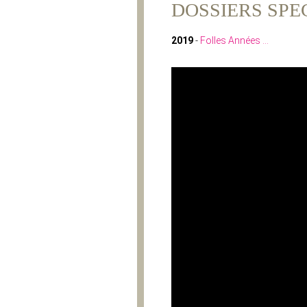
DOSSIERS SPE
2019
-
Folles Années …