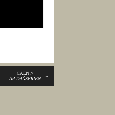
CAEN //
→
AR DAÑSERIEN