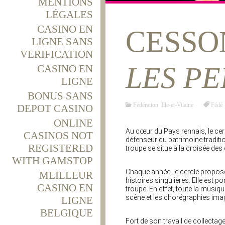
MENTIONS
LÉGALES
CASINO EN
CESSON
LIGNE SANS
VERIFICATION
LES PE
CASINO EN
LIGNE
BONUS SANS
Fédération Ille-et-Vilaine
Fédé
DEPOT CASINO
ONLINE
Au cœur du Pays rennais, le cer
CASINOS NOT
défenseur du patrimoine traditi
REGISTERED
troupe se situe à la croisée des 
WITH GAMSTOP
Chaque année, le cercle propose 
MEILLEUR
histoires singulières. Elle est 
CASINO EN
troupe. En effet, toute la musi
scène et les chorégraphies ima
LIGNE
BELGIQUE
Fort de son travail de collecta