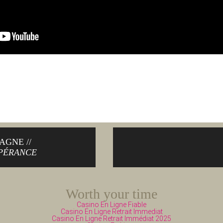
AGNE //
SPÉRANCE
Worth your time
Casino En Ligne Fiable
Casino En Ligne Retrait Immediat
Casino En Ligne Retrait Immédiat 2025