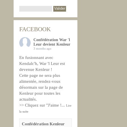
FACEBOOK
Confédération War 'l
Leur devient Kenleur
3 months ago
En fusionnant avec
Kendalc'h, War 'l Leur est
devenue Kenleur !
Cette page ne sera plus
alimentée, rendez-vous
désormais sur la page de
Kenleur pour toutes les
actualités.
>> Cliquez sur "J'aime !
...
Lire
la suite
Confédération Kenleur