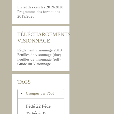
Livret des cercles 2019/2020
Programme des formations
2019/2020
TÉLÉCHARGEMENTS
VISIONNAGE
Règlement visionnage 2019
Feuilles de visonnage (doc)
Feuilles de visonnage (pdf)
Guide du Visionnage
TAGS
Groupes par Fédé
Fédé 22
Fédé
29
Fédé 35