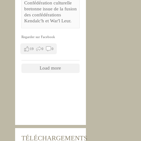
Confédération culturelle
bretonne issue de la fusion
des confédérations
Kendalc'h et War'l Leur.
Regarder sur Facebook
19
0
0
Load more
TÉLÉCHARGEMENTS