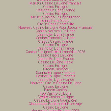
Meilleur Casino En Ligne Francais
Casino En Ligne
Casinos En Ligne France
Casino En Ligne
Meilleur Casino En Ligne France
Tennis Paris Sportif
Site De Paris Sportif Ufc
Nouveau Casino En Ligne Pour Joueur Francais
Casino Nouveau En Ligne
Casino En Ligne France
Casino Francais En Ligne
Cresus Casino France
Casino En Ligne
Casino En Ligne France
Casino En Ligne Retrait Immédiat 2026
Casino Fiable En Ligne
Casino En Ligne France
Casino En Ligne Fiable
Casino En Ligne
Bitcoin Casinos
Casino En Ligne Francais
Casino En Ligne Francais
Casino En Ligne France
Nouveau Site De Casino En Ligne
Casino En Ligne
Bitcoin Casino
Top Casino En Ligne
Crypto Casino En Ligne
Casino En Ligne Argent Réel
Classement Bookmaker Hors Arjel
Casino En Ligne
Nouveau Casino En Ligne 2026