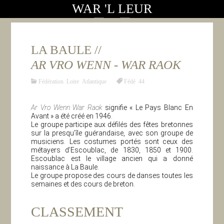
WAR 'L LEUR
LA BAULE //
AR VRO WENN - WAR RAOK
Fédération Loire Atlantique
Fédé 44
Ar Vro Wenn War Raok
signifie « Le Pays Blanc En
Avant » a été créé en 1946.
Le groupe participe aux défilés des fêtes bretonnes
sur la presqu’île guérandaise, avec son groupe de
musiciens. Les costumes portés sont ceux des
métayers d’Escoublac, de 1830, 1850 et 1900.
Escoublac est le village ancien qui a donné
naissance à La Baule.
Le groupe propose des cours de danses toutes les
semaines et des cours de breton.
CLASSEMENT