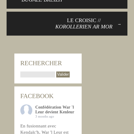
LE CROISIC //
→
KOROLLERIEN AR MOR
RECHERCHER
FACEBOOK
Confédération War 'l
Leur devient Kenleur
3 months ago
En fusionnant avec
Kendalc'h, War 'l Leur est