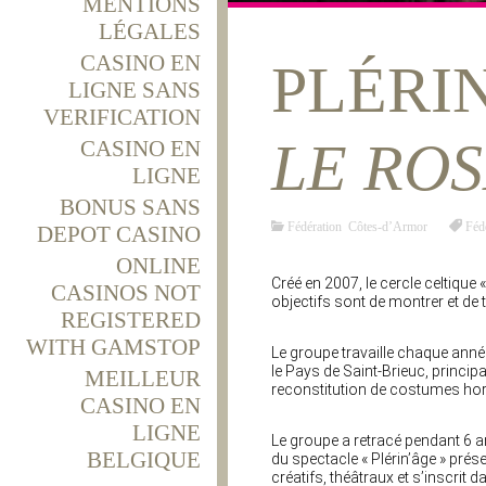
MENTIONS
LÉGALES
CASINO EN
PLÉRIN
LIGNE SANS
VERIFICATION
LE ROS
CASINO EN
LIGNE
BONUS SANS
Fédération Côtes-d’Armor
Féd
DEPOT CASINO
ONLINE
Créé en 2007, le cercle celtique
CASINOS NOT
objectifs sont de montrer et de 
REGISTERED
WITH GAMSTOP
Le groupe travaille chaque anné
le Pays de Saint-Brieuc, princip
MEILLEUR
reconstitution de costumes hors
CASINO EN
LIGNE
Le groupe a retracé pendant 6 an
BELGIQUE
du spectacle « Plérin’âge » pré
créatifs, théâtraux et s’inscri