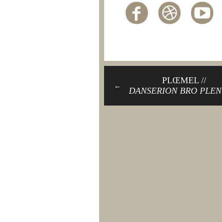
PLŒMEL //
←
DANSERION BRO PLE