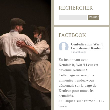
RECHERCHER
FACEBOOK
Confédération War 'l
Leur devient Kenleur
3 months ago
En fusionnant avec
Kendalc'h, War 'l Leur est
devenue Kenleur !
Cette page ne sera plus
alimentée, rendez-vous
désormais sur la page de
Kenleur pour toutes les
actualités.
>> Cliquez sur "J'aime !
...
Lire
la suite