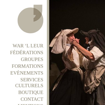
WAR ‘L LEUR
FÉDÉRATIONS
GROUPES
FORMATIONS
EVÈNEMENTS
SERVICES
CULTURELS
BOUTIQUE
CONTACT