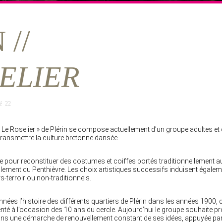
 //
ELIER
é 22
 « Le Roselier » de Plérin se compose actuellement d’un groupe adultes e
transmettre la culture bretonne dansée.
e pour reconstituer des costumes et coiffes portés traditionnellement a
alement du Penthièvre. Les choix artistiques successifs induisent égaleme
-terroir ou non-traditionnels.
nées l’histoire des différents quartiers de Plérin dans les années 1900, c
senté à l’occasion des 10 ans du cercle. Aujourd’hui le groupe souhaite 
t dans une démarche de renouvellement constant de ses idées, appuyée pa