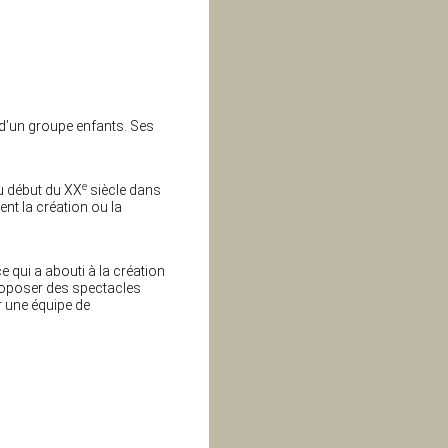
t d’un groupe enfants. Ses
e
u début du XX
siècle dans
nt la création ou la
e qui a abouti à la création
proposer des spectacles
r une équipe de