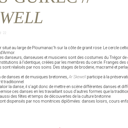
EWELL
é 22
 situé au large de Ploumanac’h sur la côte de granit rose. Le cercle celt
 d’Armor.
es danseurs, danseuses et musiciens sont des costumes du Trégor de 
stitutions à l’identique, créées par les membres du cercle. Franges de
es sont réalisés par nos soins. Des stages de broderie, macramé et perla
ion de danses et de musiques bretonnes,
Ar Skewell
participe à la préservat
t traditionnel.
loir la danse, il s’agit donc de mettre en scène différentes danses et di
ise ces danses en les travaillant sous d’autres formes que la tradition
ussi des fêtes et temps de découvertes de la culture bretonne.
nt dispensés par nos monitrices diplômées: danses loisirs, cours enf