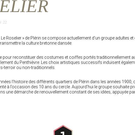
ELIER
é 22
 « Le Roselier » de Plérin se compose actuellement d’un groupe adultes e
transmettre la culture bretonne dansée.
e pour reconstituer des costumes et coiffes portés traditionnellement a
alement du Penthièvre. Les choix artistiques successifs induisent égaleme
-terroir ou non-traditionnels.
nées l’histoire des différents quartiers de Plérin dans les années 1900, c
senté à l’occasion des 10 ans du cercle. Aujourd’hui le groupe souhaite 
t dans une démarche de renouvellement constant de ses idées, appuyée pa