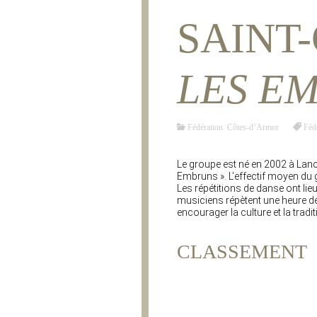
SAINT-
LES E
Fédération Côtes-d’Armor
Féd
Le groupe est né en 2002 à Lanci
Embruns ». L’effectif moyen du 
Les répétitions de danse ont lie
musiciens répètent une heure d
encourager la culture et la tradi
CLASSEMENT