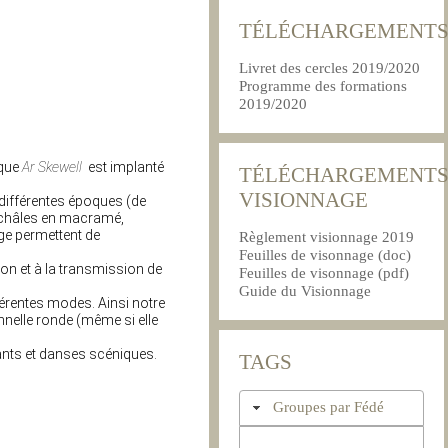
TÉLÉCHARGEMENT
Livret des cercles 2019/2020
Programme des formations
2019/2020
ique
Ar Skewell
est implanté
TÉLÉCHARGEMENT
VISIONNAGE
différentes époques (de
s châles en macramé,
ge permettent de
Règlement visionnage 2019
Feuilles de visonnage (doc)
ion et à la transmission de
Feuilles de visonnage (pdf)
Guide du Visionnage
fférentes modes. Ainsi notre
nelle ronde (même si elle
ants et danses scéniques.
TAGS
Groupes par Fédé