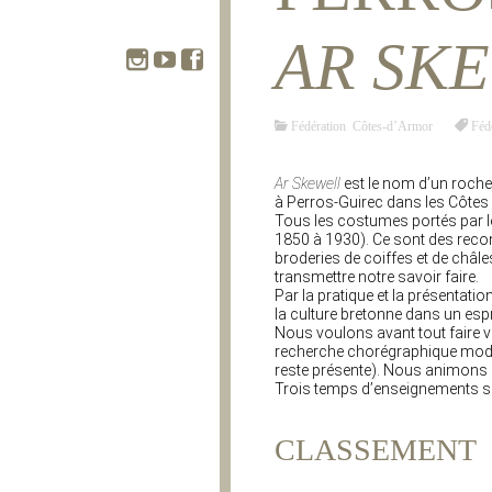
AR SK
Fédération Côtes-d’Armor
Féd
Ar Skewell
est le nom d’un rocher
à Perros-Guirec dans les Côtes
Tous les costumes portés par l
1850 à 1930). Ce sont des recon
broderies de coiffes et de châl
transmettre notre savoir faire.
Par la pratique et la présentat
la culture bretonne dans un espri
Nous voulons avant tout faire va
recherche chorégraphique modern
reste présente). Nous animons a
Trois temps d’enseignements so
CLASSEMENT