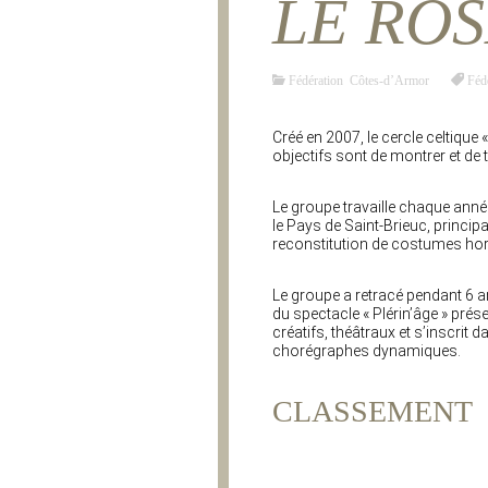
LE ROS
Fédération Côtes-d’Armor
Féd
Créé en 2007, le cercle celtique
objectifs sont de montrer et de 
Le groupe travaille chaque anné
le Pays de Saint-Brieuc, princip
reconstitution de costumes hors
Le groupe a retracé pendant 6 an
du spectacle « Plérin’âge » pré
créatifs, théâtraux et s’inscri
chorégraphes dynamiques.
CLASSEMENT