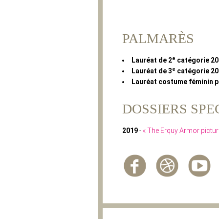
PALMARÈS
e
Lauréat de 2
catégorie 2
e
Lauréat de 3
catégorie 2
Lauréat costume féminin p
DOSSIERS SPE
2019
-
« The Erquy Armor pictu