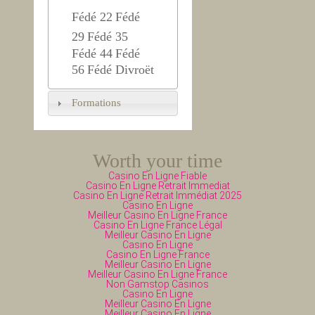
Fédé 22
Fédé
29
Fédé 35
Fédé 44
Fédé
56
Fédé Divroët
Formations
Worth your time
Casino En Ligne Fiable
Casino En Ligne Retrait Immediat
Casino En Ligne Retrait Immédiat 2025
Casino En Ligne
Meilleur Casino En Ligne France
Casino En Ligne France Légal
Meilleur Casino En Ligne
Casino En Ligne
Casino En Ligne France
Meilleur Casino En Ligne
Meilleur Casino En Ligne France
Non Gamstop Casinos
Casino En Ligne
Meilleur Casino En Ligne
Meilleur Casino En Ligne