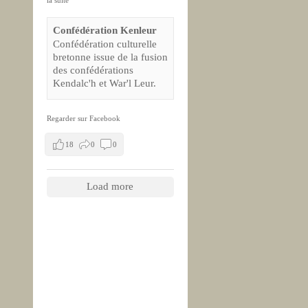
Confédération Kenleur
Confédération culturelle
bretonne issue de la fusion
des confédérations
Kendalc'h et War'l Leur.
Regarder sur Facebook
18
0
0
Load more