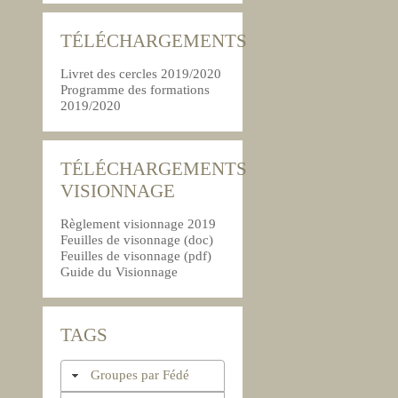
TÉLÉCHARGEMENTS
Livret des cercles 2019/2020
Programme des formations
2019/2020
TÉLÉCHARGEMENTS
VISIONNAGE
Règlement visionnage 2019
Feuilles de visonnage (doc)
Feuilles de visonnage (pdf)
Guide du Visionnage
TAGS
Groupes par Fédé