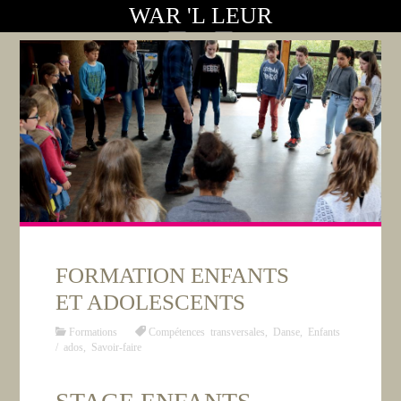
WAR 'L LEUR
FORMATION ENFANTS
ET ADOLESCENTS
Formations
Compétences transversales
,
Danse
,
Enfants
/ ados
,
Savoir-faire