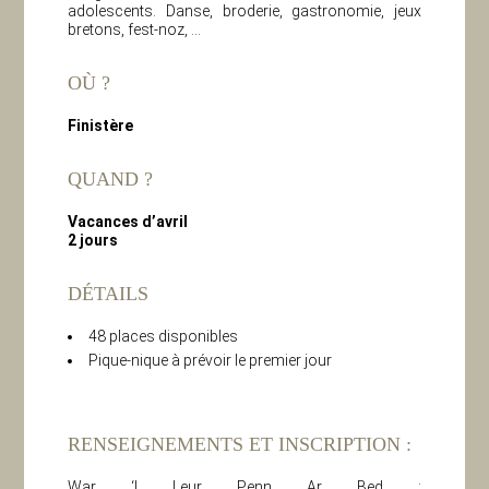
adolescents. Danse, broderie, gastronomie, jeux
bretons, fest-noz, …
OÙ ?
Finistère
QUAND ?
Vacances d’avril
2 jours
DÉTAILS
48 places disponibles
Pique-nique à prévoir le premier jour
RENSEIGNEMENTS ET INSCRIPTION :
War ‘l Leur Penn Ar Bed :