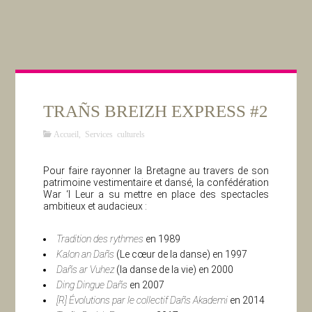
TRAÑS BREIZH EXPRESS #2
Accueil
,
Services culturels
Pour faire rayonner la Bretagne au travers de son
patrimoine vestimentaire et dansé, la confédération
War ‘l Leur a su mettre en place des spectacles
ambitieux et audacieux :
Tradition des rythmes
en 1989
Kalon an Dañs
(Le cœur de la danse) en 1997
Dañs ar Vuhez
(la danse de la vie) en 2000
Ding Dingue Dañs
en 2007
[R] Évolutions par le collectif Dañs Akademi
en 2014