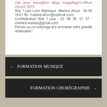
Lien pour inscription stage maquillage/coiffure
clisson 2019
War ‘l Leur Loire Atlantique : Martine Alcon - 06 82
18 61 96 -
martine.alcon@outlook.com
Confédération War ‘l Leur - 02. 98. 06. 57. 57 -
marlene.warleur@gmail.com
Pensez au co-voiturage et à emmener votre gobelet
réutilisable !
FORMATION MUSIQUE
←
FORMATION CHORÉGRAPHIE
→