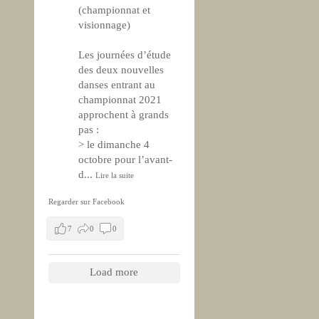
(championnat et
visionnage)
Les journées d’étude
des deux nouvelles
danses entrant au
championnat 2021
approchent à grands
pas :
> le dimanche 4
octobre pour l’avant-
d
...
Lire la suite
Regarder sur Facebook
7
0
0
Load more