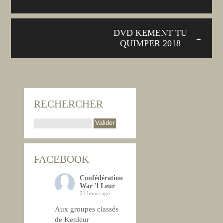
DVD KEMENT TU
→
QUIMPER 2018
RECHERCHER
FACEBOOK
Confédération
War 'l Leur
21 hours ago
Aux groupes classés
de Kenleur