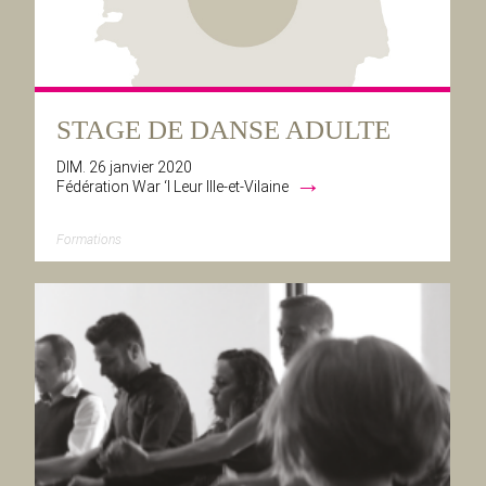
STAGE DE DANSE ADULTE
DIM. 26 janvier 2020
→
Fédération War ‘l Leur Ille-et-Vilaine
Formations