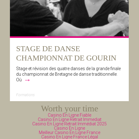
STAGE DE DANSE
CHAMPIONNAT DE GOURIN
Stage et révision des quatre danses de la grande finale
du championnat de Bretagne de danse traditionnelle.
→
Où
Formations
Worth your time
Casino En Ligne Fiable
Casino En Ligne Retrait Immediat
Casino En Ligne Retrait Immédiat 2025
Casino En Ligne
Meilleur Casino En Ligne France
Casino En Ligne France Légal