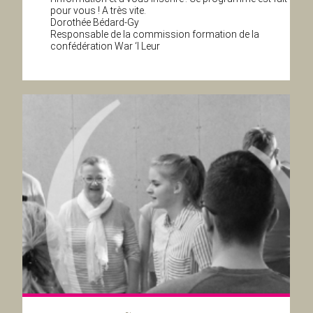
pour vous ! A très vite.
Dorothée Bédard-Gy
Responsable de la commission formation de la
confédération War ‘l Leur