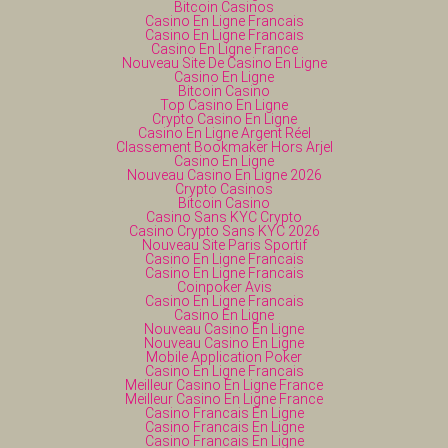
Bitcoin Casinos
Casino En Ligne Francais
Casino En Ligne Francais
Casino En Ligne France
Nouveau Site De Casino En Ligne
Casino En Ligne
Bitcoin Casino
Top Casino En Ligne
Crypto Casino En Ligne
Casino En Ligne Argent Réel
Classement Bookmaker Hors Arjel
Casino En Ligne
Nouveau Casino En Ligne 2026
Crypto Casinos
Bitcoin Casino
Casino Sans KYC Crypto
Casino Crypto Sans KYC 2026
Nouveau Site Paris Sportif
Casino En Ligne Francais
Casino En Ligne Francais
Coinpoker Avis
Casino En Ligne Francais
Casino En Ligne
Nouveau Casino En Ligne
Nouveau Casino En Ligne
Mobile Application Poker
Casino En Ligne Francais
Meilleur Casino En Ligne France
Meilleur Casino En Ligne France
Casino Francais En Ligne
Casino Francais En Ligne
Casino Francais En Ligne