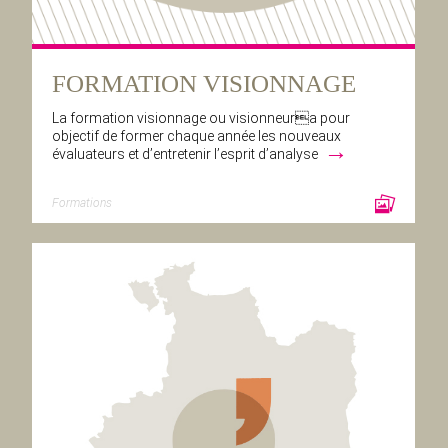
FORMATION VISIONNAGE
La formation visionnage ou visionneura pour
objectif de former chaque année les nouveaux
→
évaluateurs et d’entretenir l’esprit d’analyse
Formations