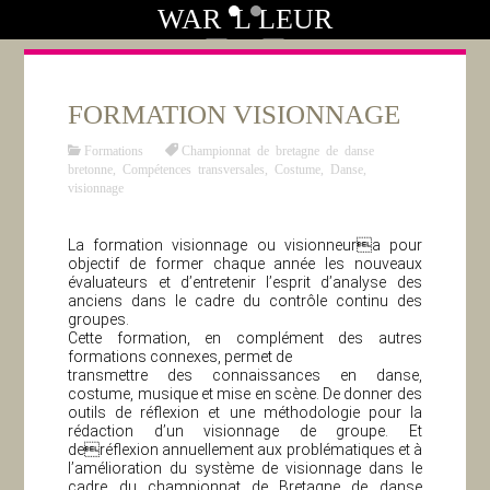
WAR 'L LEUR
FORMATION VISIONNAGE
Formations
Championnat de bretagne de danse
bretonne
,
Compétences transversales
,
Costume
,
Danse
,
visionnage
La formation visionnage ou visionneura pour
objectif de former chaque année les nouveaux
évaluateurs et d’entretenir l’esprit d’analyse des
anciens dans le cadre du contrôle continu des
groupes.
Cette formation, en complément des autres
formations connexes, permet de
transmettre des connaissances en danse,
costume, musique et mise en scène. De donner des
outils de réflexion et une méthodologie pour la
rédaction d’un visionnage de groupe. Et
deréflexion annuellement aux problématiques et à
l’amélioration du système de visionnage dans le
cadre du championnat de Bretagne de danse