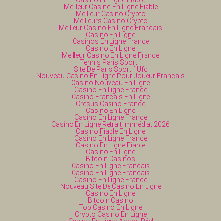
Casino En Ligne Fiable
Meilleur Casino En Ligne Fiable
Meilleur Casino Crypto
Meilleurs Casino Crypto
Meilleur Casino En Ligne Francais
Casino En Ligne
Casinos En Ligne France
Casino En Ligne
Meilleur Casino En Ligne France
Tennis Paris Sportif
Site De Paris Sportif Ufc
Nouveau Casino En Ligne Pour Joueur Francais
Casino Nouveau En Ligne
Casino En Ligne France
Casino Francais En Ligne
Cresus Casino France
Casino En Ligne
Casino En Ligne France
Casino En Ligne Retrait Immédiat 2026
Casino Fiable En Ligne
Casino En Ligne France
Casino En Ligne Fiable
Casino En Ligne
Bitcoin Casinos
Casino En Ligne Francais
Casino En Ligne Francais
Casino En Ligne France
Nouveau Site De Casino En Ligne
Casino En Ligne
Bitcoin Casino
Top Casino En Ligne
Crypto Casino En Ligne