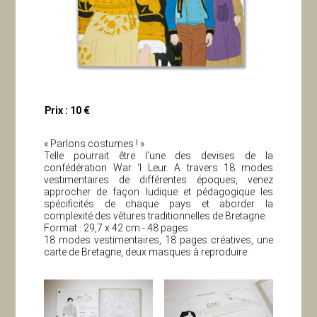
Prix : 10 €
« Parlons costumes ! »
Telle pourrait être l’une des devises de la
confédération War ‘l Leur. A travers 18 modes
vestimentaires de différentes époques, venez
approcher de façon ludique et pédagogique les
spécificités de chaque pays et aborder la
complexité des vêtures traditionnelles de Bretagne.
Format : 29,7 x 42 cm - 48 pages
18 modes vestimentaires, 18 pages créatives, une
carte de Bretagne, deux masques à reproduire.