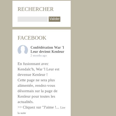
RECHERCHER
FACEBOOK
Confédération War 'l
Leur devient Kenleur
2 months ago
En fusionnant avec
Kendalc'h, War 'l Leur est
devenue Kenleur !
Cette page ne sera plus
alimentée, rendez-vous
désormais sur la page de
Kenleur pour toutes les
actualités.
>> Cliquez sur "J'aime !
...
Lire
la suite