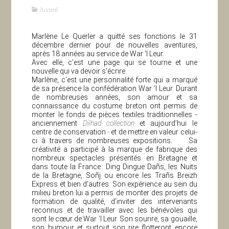
Accueil
Marlène Le Querler a quitté ses fonctions le 31
décembre dernier pour de nouvelles aventures,
après 18 années au service de War ‘l Leur.
Avec elle, c’est une page qui se tourne et une
nouvelle qui va devoir s’écrire.
Marlène, c’est une personnalité forte qui a marqué
de sa présence la confédération War ‘l Leur. Durant
de nombreuses années, son amour et sa
connaissance du costume breton ont permis de
monter le fonds de pièces textiles traditionnelles -
anciennement
Dilhad collection
et aujourd’hui le
centre de conservation
-
et de mettre en valeur celui-
ci à travers de nombreuses expositions. Sa
créativité a participé à la marque de fabrique des
nombreux spectacles présentés en Bretagne et
dans toute la France : Ding Dingue Dañs, les Nuits
de la Bretagne, Soñj ou encore les Trañs Breizh
Express et bien d’autres. Son expérience au sein du
milieu breton lui a permis de monter des projets de
formation de qualité, d’inviter des intervenants
reconnus et de travailler avec les bénévoles qui
sont le cœur de War ’l Leur. Son sourire, sa gouaille,
son humour et surtout son rire flotteront encore