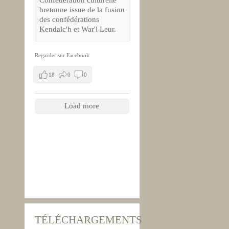
Confédération culturelle
bretonne issue de la fusion
des confédérations
Kendalc'h et War'l Leur.
Regarder sur Facebook
18
0
0
Load more
TÉLÉCHARGEMENTS