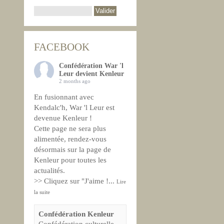
FACEBOOK
Confédération War 'l
Leur devient Kenleur
2 months ago
En fusionnant avec
Kendalc'h, War 'l Leur est
devenue Kenleur !
Cette page ne sera plus
alimentée, rendez-vous
désormais sur la page de
Kenleur pour toutes les
actualités.
>> Cliquez sur "J'aime !
...
Lire
la suite
Confédération Kenleur