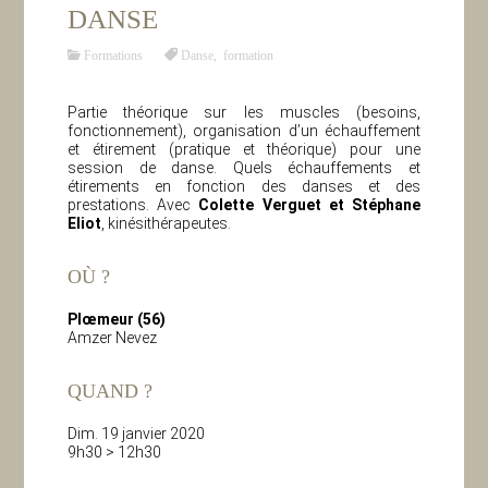
DANSE
Formations
Danse
,
formation
Partie théorique sur les muscles (besoins,
fonctionnement), organisation d’un échauffement
et étirement (pratique et théorique) pour une
session de danse. Quels échauffements et
étirements en fonction des danses et des
prestations. Avec
Colette Verguet et Stéphane
Eliot
, kinésithérapeutes.
OÙ ?
Plœmeur (56)
Amzer Nevez
QUAND ?
Dim. 19 janvier 2020
9h30 > 12h30