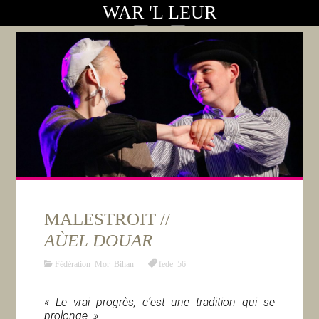
WAR 'L LEUR
MALESTROIT //
AÙEL DOUAR
Fédération Mor Bihan
fede 56
« Le vrai progrès, c’est une tradition qui se
prolonge. »