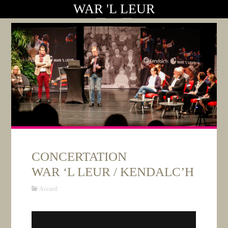
WAR 'L LEUR
CONCERTATION
WAR ‘L LEUR / KENDALC’H
Accueil