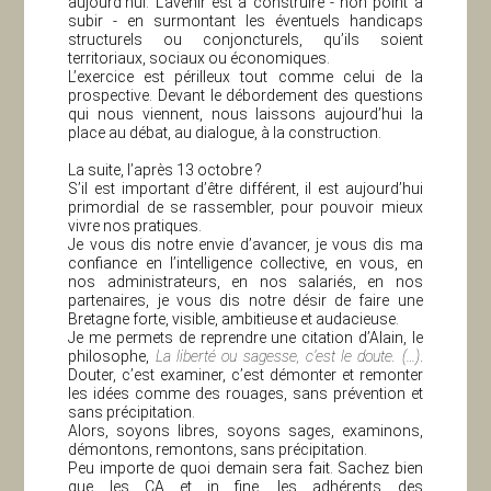
aujourd’hui. L’avenir est à construire - non point à
subir - en surmontant les éventuels handicaps
structurels ou conjoncturels, qu’ils soient
territoriaux, sociaux ou économiques.
L’exercice est périlleux tout comme celui de la
prospective. Devant le débordement des questions
qui nous viennent, nous laissons aujourd’hui la
place au débat, au dialogue, à la construction.
La suite, l’après 13 octobre ?
S’il est important d’être différent, il est aujourd’hui
primordial de se rassembler, pour pouvoir mieux
vivre nos pratiques.
Je vous dis notre envie d’avancer, je vous dis ma
confiance en l’intelligence collective, en vous, en
nos administrateurs, en nos salariés, en nos
partenaires, je vous dis notre désir de faire une
Bretagne forte, visible, ambitieuse et audacieuse.
Je me permets de reprendre une citation d’Alain, le
philosophe,
La liberté ou sagesse, c’est le doute. (…)
.
Douter, c’est examiner, c’est démonter et remonter
les idées comme des rouages, sans prévention et
sans précipitation.
Alors, soyons libres, soyons sages, examinons,
démontons, remontons, sans précipitation.
Peu importe de quoi demain sera fait. Sachez bien
que les CA et in fine, les adhérents des