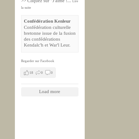
>> Cliquez sur "J'aime !
...
Lire
la suite
Confédération Kenleur
Confédération culturelle
bretonne issue de la fusion
des confédérations
Kendalc'h et War'l Leur.
Regarder sur Facebook
18
0
0
Load more