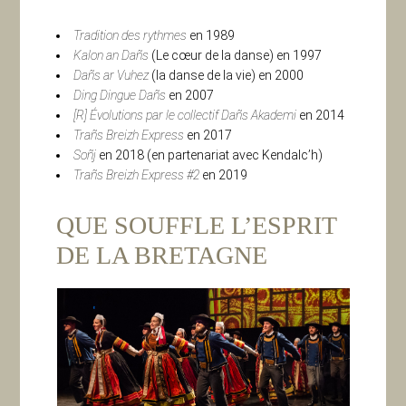
Tradition des rythmes
en 1989
Kalon an Dañs
(Le cœur de la danse) en 1997
Dañs ar Vuhez
(la danse de la vie) en 2000
Ding Dingue Dañs
en 2007
[R] Évolutions par le collectif Dañs Akademi
en 2014
Trañs Breizh Express
en 2017
Soñj
en 2018 (en partenariat avec Kendalc’h)
Trañs Breizh Express #2
en 2019
QUE SOUFFLE L’ESPRIT
DE LA BRETAGNE