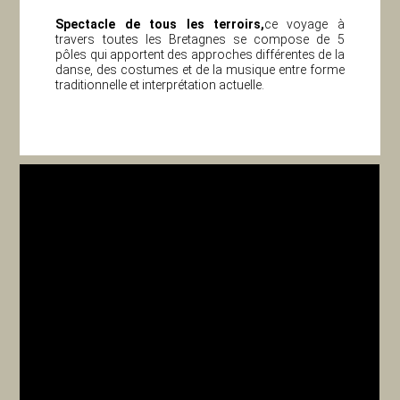
Spectacle de tous les terroirs,
ce voyage à
travers toutes les Bretagnes se compose de 5
pôles qui apportent des approches différentes de la
danse, des costumes et de la musique entre forme
traditionnelle et interprétation actuelle.