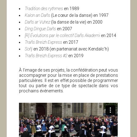
Tradition des rythmes
en 1989
Kalon an Dañs
(Le cœur de la danse) en 1997
Dañs ar Vuhez
(la danse de la vie) en 2000
Ding Dingue Dañs
en 2007
[R] Évolutions par le collectif Dañs Akademi
en 2014
Trañs Breizh Express
en 2017
Soñj
en 2018 (en partenariat avec Kendalc’h)
Trañs Breizh Express #2
en 2019
À l’image de ses projets, la confédération peut vous
accompagner pour la mise en place de prestations
particulières. Il est en effet possible de programmer
tout ou partie de ce type de spectacle dans vos
prochains événements.