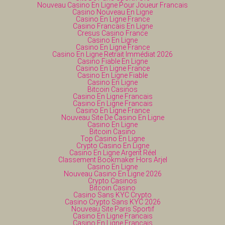
Nouveau Casino En Ligne Pour Joueur Francais
Casino Nouveau En Ligne
Casino En Ligne France
Casino Francais En Ligne
Cresus Casino France
Casino En Ligne
Casino En Ligne France
Casino En Ligne Retrait Immédiat 2026
Casino Fiable En Ligne
Casino En Ligne France
Casino En Ligne Fiable
Casino En Ligne
Bitcoin Casinos
Casino En Ligne Francais
Casino En Ligne Francais
Casino En Ligne France
Nouveau Site De Casino En Ligne
Casino En Ligne
Bitcoin Casino
Top Casino En Ligne
Crypto Casino En Ligne
Casino En Ligne Argent Réel
Classement Bookmaker Hors Arjel
Casino En Ligne
Nouveau Casino En Ligne 2026
Crypto Casinos
Bitcoin Casino
Casino Sans KYC Crypto
Casino Crypto Sans KYC 2026
Nouveau Site Paris Sportif
Casino En Ligne Francais
Casino En Ligne Francais