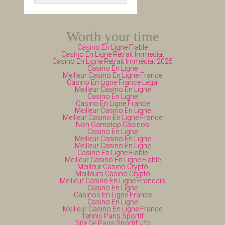
Worth your time
Casino En Ligne Fiable
Casino En Ligne Retrait Immediat
Casino En Ligne Retrait Immédiat 2025
Casino En Ligne
Meilleur Casino En Ligne France
Casino En Ligne France Légal
Meilleur Casino En Ligne
Casino En Ligne
Casino En Ligne France
Meilleur Casino En Ligne
Meilleur Casino En Ligne France
Non Gamstop Casinos
Casino En Ligne
Meilleur Casino En Ligne
Meilleur Casino En Ligne
Casino En Ligne Fiable
Meilleur Casino En Ligne Fiable
Meilleur Casino Crypto
Meilleurs Casino Crypto
Meilleur Casino En Ligne Francais
Casino En Ligne
Casinos En Ligne France
Casino En Ligne
Meilleur Casino En Ligne France
Tennis Paris Sportif
Site De Paris Sportif Ufc